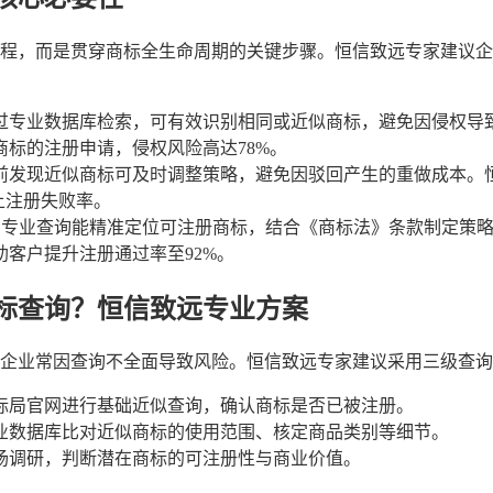
程，而是贯穿商标全生命周期的关键步骤。恒信致远专家建议企
过专业数据库检索，可有效识别相同或近似商标，避免因侵权导
商标的注册申请，侵权风险高达78%。
前发现近似商标可及时调整策略，避免因驳回产生的重做成本。
上注册失败率。
：专业查询能精准定位可注册商标，结合《商标法》条款制定策
助客户提升注册通过率至92%。
标查询？恒信致远专业方案
企业常因查询不全面导致风险。恒信致远专家建议采用三级查询
标局官网进行基础近似查询，确认商标是否已被注册。
业数据库比对近似商标的使用范围、核定商品类别等细节。
场调研，判断潜在商标的可注册性与商业价值。